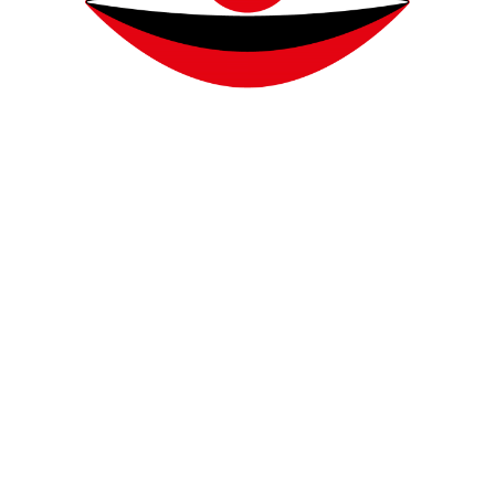
+ LUMINOUS SILK FUSION POWDER + LUMIN
0, ARMANI LAQUERED EYELINER + EYES TO
EMPORIO ARMANI
ARMANI EYE & BROW MAESTRO 4 / ARMANI 
LASSICO MASCARA & EYES TO KILL STELLAR
ACH
NKELMANN