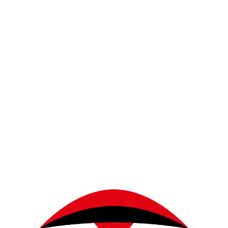
Wie bei Armani-Pri
bezeichnenderweis
Seidenorganza, de
gearbeitet ist, da
Regenbogens bewe
Leichtigkeit mit i
Sitz oder hier be
Dimension.
L CLASSICO MASCARA
ARMANI LUMINOUS SILK
SILK FOUNDATION 4
FLUID SHEER 5 ARMANI E
EYES TO KILL CLASSIC
POWE