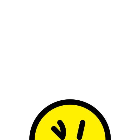
OPF /Korsage CAMERON HANCOCK /Jack
SEPPE ZANOTTI