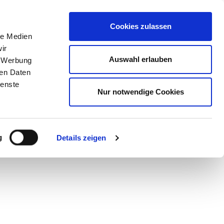
STORE
Cookies zulassen
le Medien
ir
Auswahl erlauben
, Werbung
örper
ren Daten
ienste
Nur notwendige Cookies
g
Details zeigen
 TRUPPE
SUM