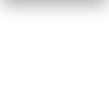
TUSH 58 OUT NOW
Die TUSH-Redaktion zeigt ihre persönlichen Highlights aus der neuen
Ausgabe