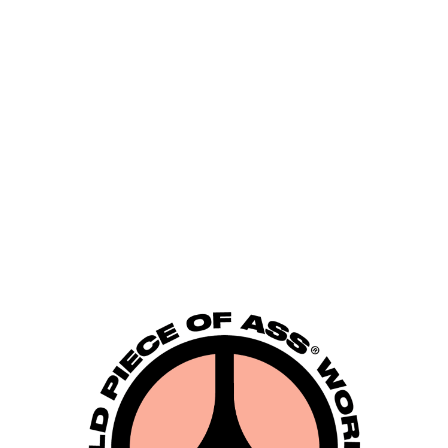
cue from the subv
from Finland, as w
underground scene 
story for
TUSH
.