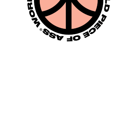
LE UP HIGHLIGHTER,
SAPIO / GLOVES, ANN
, ANTINOO