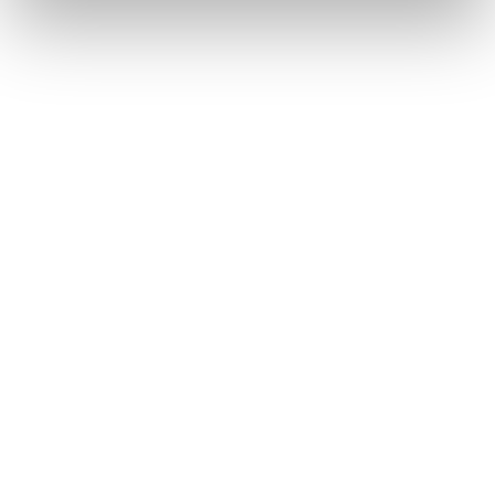
beauty truly reveals itself.“ –
TUSH Creative Director
Emrah
Seçkin