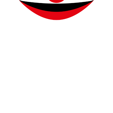
PR
LAURA DUNKELMANN
SEPTEMBER 5, 2023
FOLLOW US ON INSTAGRAM
JOIN US ON FACEBOOK
PIN US ON PINTEREST