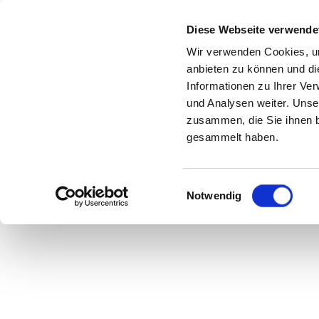
Diese Webseite verwende
Wir verwenden Cookies, um
anbieten zu können und di
Aufgemöbelt
Informationen zu Ihrer Ve
und Analysen weiter. Unse
zusammen, die Sie ihnen b
gesammelt haben.
Der
Salone del
Schränke und Sofa?
Einwilligungsauswahl
Notwendig
mehr in die Möbel-
Ursprünglich eine Interior-Messe, ist 
Fuorisalone
-Side-Events zu einem Kuns
Beauty-Marken gehören zu den Initiato
Designern – mal für exklusive, besondere 
während de