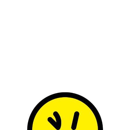
der: sternenklare Blüten treffen auf myst
 Installation durch Beiträge von weiteren 
 Ed-Banger-Künstler
sch
Thomas Roussel
e Wissenschaftlerin
schrieb
Aurélie Jean
timismus, und der Astrophysiker
Anthon
Vibration des Stern-Elements im Verhältn
ebaran. Die Philosophin
s
Marie Robert
ken zur Kraft des Optimismus bei.
dem die Auszeichung Fuorisalone Award als
AUS PAPIER