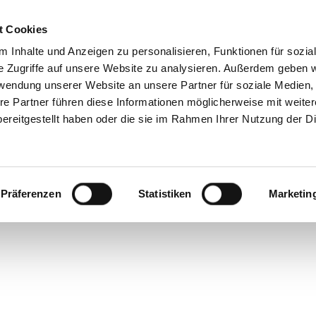
t Cookies
 Inhalte und Anzeigen zu personalisieren, Funktionen für sozia
e Zugriffe auf unsere Website zu analysieren. Außerdem geben w
rwendung unserer Website an unsere Partner für soziale Medien
re Partner führen diese Informationen möglicherweise mit weite
ereitgestellt haben oder die sie im Rahmen Ihrer Nutzung der D
 Mobile
in Mailand lässt sich längst nicht
Präferenzen
Statistiken
Marketin
Schublade stecken.
die Veranstaltung vor allem durch ihre
t-Happening gewachsen. Luxusbrands und
ren und kooperieren mit Künstlern und
Produktlinien, mal nur für Installationen
r
Salone
-Zeit.