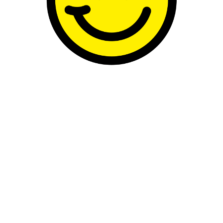
Technogym – The 
Mit
The Art of Well
Marke Technogym i