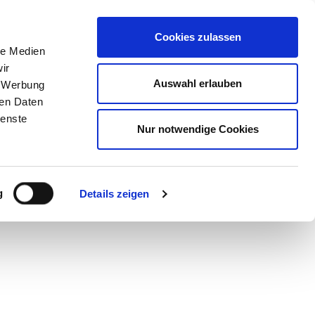
STORE
Cookies zulassen
le Medien
ir
Auswahl erlauben
, Werbung
owell
ren Daten
ienste
Nur notwendige Cookies
g
Details zeigen