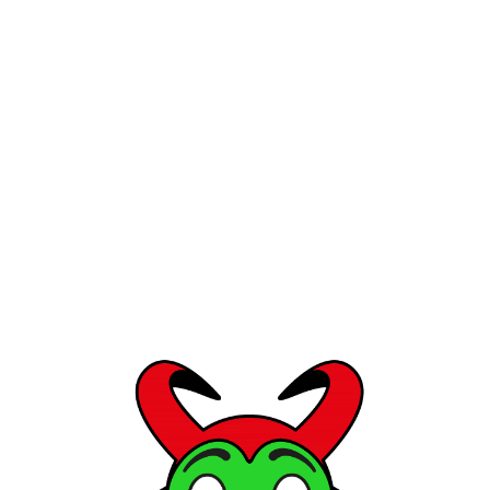
ene Weisen, dieselbe Sprache zu sprechen. 
onen auszudrücken.
otografierst du dich oft inmitten
diese Verbindung über die Ästhet
 tiefere Verbindung, vielleicht 
Ebene?
as nur gemacht, um dem Instagram-Algori
 auch funktioniert. Erst seitdem ich mich
ersetze, wurde ich selbst zu einer und blü
en. Der Winter ist meine Ruhephase. Der F
ung. Im Sommer stehe ich dann in voller Blü
mal fühle ich mich genauso zerbrechlich wi
etwas wirklich Robustem und Starkem arbei