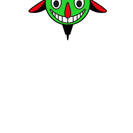
ave, fühle ich die Kraft, als wäre ich die Pf
ge ich immer im Scherz, dass ich mich sowoh
ch Pflanzen ernähre. Vermutlich bin ich mi