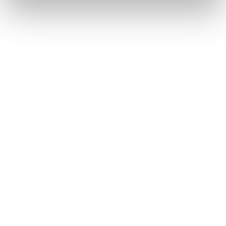
Zurück aus der Zukunft mit Byredo und
„Future Memories“
Perfume