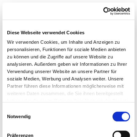
Diese Webseite verwendet Cookies
Wir verwenden Cookies, um Inhalte und Anzeigen zu
personalisieren, Funktionen für soziale Medien anbieten
zu können und die Zugriffe auf unsere Website zu
analysieren. Außerdem geben wir Informationen zu Ihrer
Verwendung unserer Website an unsere Partner für
soziale Medien, Werbung und Analysen weiter. Unsere
Partner führen diese Informationen möglicherweise mit
weiteren Daten zusammen, die Sie ihnen bereitgestellt
haben oder die sie im Rahmen Ihrer Nutzung der Dienste
gesammelt haben.
Einwilligungsauswahl
Notwendig
YSL BEAUTYS BLOCK PARTY EROBERT
MADRID
Backstage, Beats und Churros: so erlebt Madrid die neue YSL Lovenude-
Präferenzen