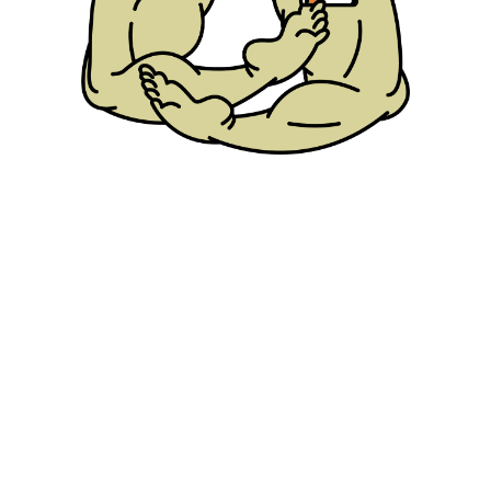
keine Inspiration
mir schon diese B
etwas machen, das
und auch inspirier
entwickeln und zu 
als Kind sein woll
sein kann, wenn a
h zu deinem Signature-Look gefun
 magisch! Du bist für mich eine 
be ich mir immer die Wesen in me
 vorgestellt.