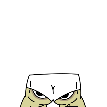
Vater ist Thai und 
in der Gemeinde zu
behandelt wurde a
recht früh verstan
werde. Ich hatte n
dazuzugehören, war
Wurzeln. Das hat 
mit Identität ause
Sind deine Lo
und wenn ja, 
Auf jeden Fall. Da
mit Drag angefang
menschlicher, fem