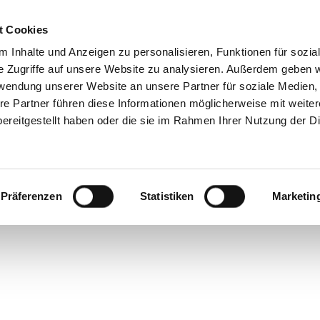
t Cookies
 Inhalte und Anzeigen zu personalisieren, Funktionen für sozia
e Zugriffe auf unsere Website zu analysieren. Außerdem geben w
Is she Hungry
rwendung unserer Website an unsere Partner für soziale Medien
re Partner führen diese Informationen möglicherweise mit weite
ereitgestellt haben oder die sie im Rahmen Ihrer Nutzung der D
 Wie sie mit ihren Looks zwischen ku
Welten entstehen lässt
Präferenzen
Statistiken
Marketin