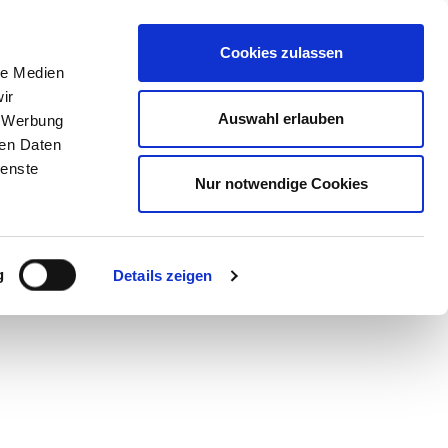
STORE
Cookies zulassen
le Medien
ir
Auswahl erlauben
?
, Werbung
ren Daten
ienste
Nur notwendige Cookies
lturellen Einflüssen und Fantasy neue
g
Details zeigen