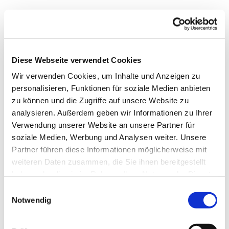
WE ARE ANIMALS
Diese Webseite verwendet Cookies
Editorial "INTERSPLICE" BY PHOTOGRAPHER Rianon Vran
Wir verwenden Cookies, um Inhalte und Anzeigen zu
Submission
personalisieren, Funktionen für soziale Medien anbieten
zu können und die Zugriffe auf unsere Website zu
analysieren. Außerdem geben wir Informationen zu Ihrer
Verwendung unserer Website an unsere Partner für
soziale Medien, Werbung und Analysen weiter. Unsere
Partner führen diese Informationen möglicherweise mit
weiteren Daten zusammen, die Sie ihnen bereitgestellt
haben oder die sie im Rahmen Ihrer Nutzung der Dienste
gesammelt haben.
Einwilligungsauswahl
Notwendig