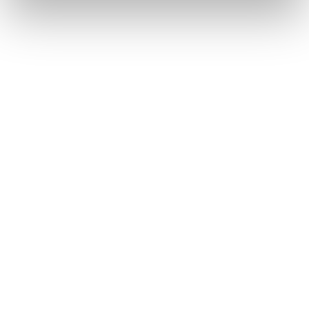
A post shared by TUSH Magazine (@tushmagazine)
"My work isn’t activism.
It’s my observation and
my survival"
Wie spiegelt dieser temporäre Zustand deiner Kunst
deine Sicht auf deine eigene Identität wider?