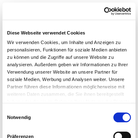
Ist diese Zerstörung auch eine Suche nach Kontrolle und
Selbstbestimmung?
Es geht weniger um Kontrolle als darum, Raum für Neues
Diese Webseite verwendet Cookies
zu schaffen, für etwas, das größer sein kann als das, was
Wir verwenden Cookies, um Inhalte und Anzeigen zu
gerade da ist.
personalisieren, Funktionen für soziale Medien anbieten
zu können und die Zugriffe auf unsere Website zu
analysieren. Außerdem geben wir Informationen zu Ihrer
Verwendung unserer Website an unsere Partner für
soziale Medien, Werbung und Analysen weiter. Unsere
Partner führen diese Informationen möglicherweise mit
weiteren Daten zusammen, die Sie ihnen bereitgestellt
haben oder die sie im Rahmen Ihrer Nutzung der Dienste
gesammelt haben.
Einwilligungsauswahl
Notwendig
Präferenzen