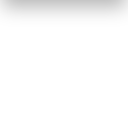
Self-Care kann bedeuten, sich
in einer Geschichte
wiederzufinden: Die Aesop Queer
Library am Berliner Ku’damm
Aēsop tauscht mit der Queer Library Skincare gegen Stories
Books