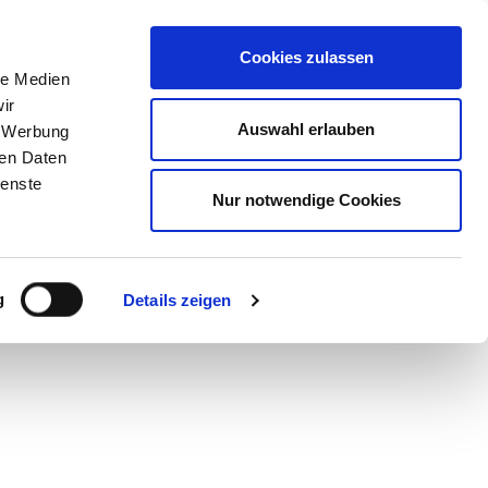
STORE
Cookies zulassen
le Medien
ir
Auswahl erlauben
, Werbung
ren Daten
ienste
Nur notwendige Cookies
g
Details zeigen
. Heute sieht’s
cht auf dem Land