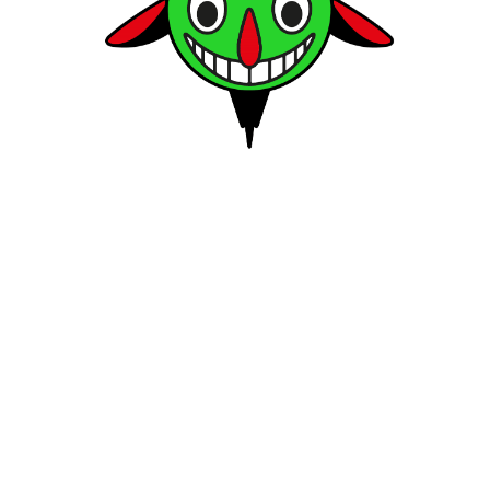
 HUNTER ORIGINAL
ND: WOMEN’S REFINED
INED COLLECTION