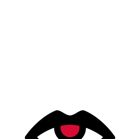
PR / HARLEY WEIR
APRIL 3, 2024
FOLLOW US ON INSTAGRAM
JOIN US ON FACEBOOK
PIN US ON PINTEREST