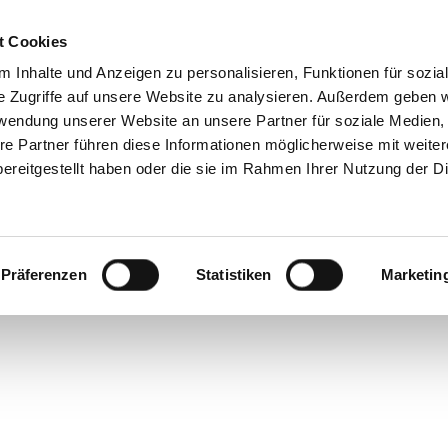
t Cookies
 Inhalte und Anzeigen zu personalisieren, Funktionen für sozia
e Zugriffe auf unsere Website zu analysieren. Außerdem geben w
ge Sch
rwendung unserer Website an unsere Partner für soziale Medien
re Partner führen diese Informationen möglicherweise mit weite
ereitgestellt haben oder die sie im Rahmen Ihrer Nutzung der D
Präferenzen
Statistiken
Marketin
rstylistin Samantha H
icht nur Victoria Beck
 Moss – sondern auch