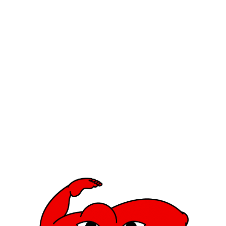
s ist wichtig, zu verstehen, was der Kunde 
h und künstlerisch gekonnt umsetzen zu kö