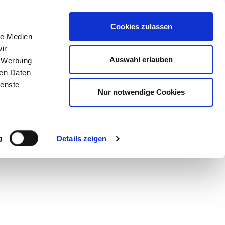
STORE
Cookies zulassen
le Medien
ir
nitte
Auswahl erlauben
, Werbung
ren Daten
ienste
Nur notwendige Cookies
g
Details zeigen
illerby
ham, Adele
 Normalos