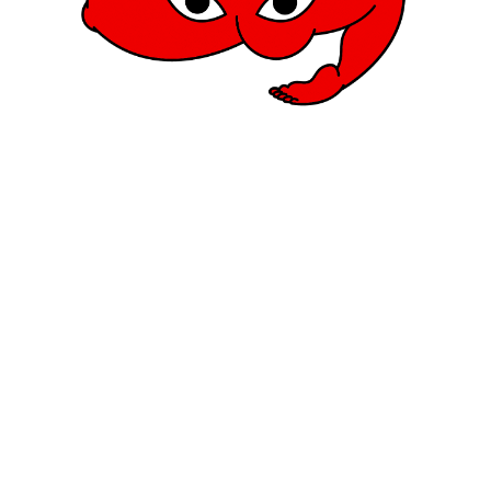
man sich jetzt ja ohnehin. Die Teile der C
s sie in kühlen wie in heißen Phasen passen,
sanspruchs von Zalando und den kooperier
ues Stück? Nicht nötig – also zumindest au
)low impact.