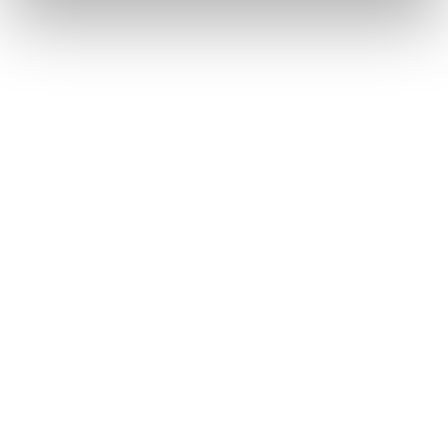
Self-Care kann bedeuten, sich in einer
Geschichte wiederzufinden: Die Aesop
Queer Library am Berliner Ku’damm
Aēsop tauscht mit der Queer Library Skincare gegen Stories