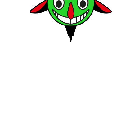
räfte, stärkt ihre Barriere und macht die 
 die falschen Signale.
WASO BEAUTY SLEEPING MASK SHEISEIDO
LENISHING TREATMENT
LIFTDYNAMIC EYE T
ISEIDO