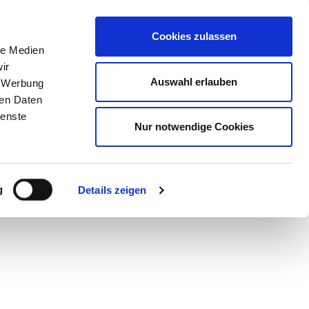
STORE
Cookies zulassen
le Medien
ir
Auswahl erlauben
, Werbung
ren Daten
ienste
Nur notwendige Cookies
O
g
Details zeigen
n, steigt die
nessen wie die
Kommunikation der