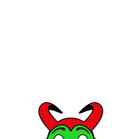
E SMOOTHING CREAM
BENEFIANCE WRINKLE 
EIDO
SHIS
ignale, die für Stress in der Haut sorgen 
das z.B. von Bildschirmen leuchtet) kümmert
eser technisch hochanspruchsvolle Wirkst
 Shiso (in Shiseidos PowerInfusing Concentr