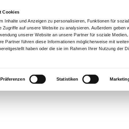
t Cookies
 Inhalte und Anzeigen zu personalisieren, Funktionen für sozia
e Zugriffe auf unsere Website zu analysieren. Außerdem geben w
rwendung unserer Website an unsere Partner für soziale Medien
re Partner führen diese Informationen möglicherweise mit weite
ereitgestellt haben oder die sie im Rahmen Ihrer Nutzung der D
POWER INFUSING EYE CONCENTRATE SHISEID
Präferenzen
Statistiken
Marketin
, Seren und Essenzen den Rhythmus vorgebe
ktaufnahme; gemeint sind: technische Raffi
gy“ in
Shiseidos
Benefiance-Linie, die die 