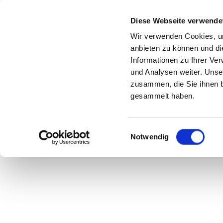
Diese Webseite verwende
Wir verwenden Cookies, um
anbieten zu können und di
Signalwellen
Informationen zu Ihrer Ve
und Analysen weiter. Unse
zusammen, die Sie ihnen b
gesammelt haben.
Einwilligungsauswahl
Notwendig
Wenn sie in Cremes
Fähigkeit zur Konta
„ReNeura Technolo