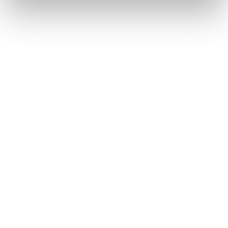
Diesel und Dove Cameron fragen: What’s
your only desire?
Eindrücke vom Launch des Parfums in Mailand und die große Frage
danach, was Frauen wirklich wollen dürfen
Perfume