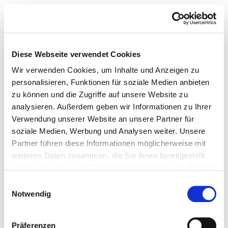
Diese Webseite verwendet Cookies
Wir verwenden Cookies, um Inhalte und Anzeigen zu
personalisieren, Funktionen für soziale Medien anbieten
zu können und die Zugriffe auf unsere Website zu
analysieren. Außerdem geben wir Informationen zu Ihrer
Verwendung unserer Website an unsere Partner für
soziale Medien, Werbung und Analysen weiter. Unsere
Partner führen diese Informationen möglicherweise mit
weiteren Daten zusammen, die Sie ihnen bereitgestellt
haben oder die sie im Rahmen Ihrer Nutzung der Dienste
gesammelt haben.
Self-Care kann bedeuten, sich in einer
Einwilligungsauswahl
Geschichte wiederzufinden: Die Aesop
Notwendig
Queer Library am Berliner Ku’damm
Aēsop tauscht mit der Queer Library Skincare gegen Stories
Präferenzen