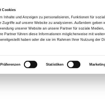
t Cookies
 Inhalte und Anzeigen zu personalisieren, Funktionen für sozia
e Zugriffe auf unsere Website zu analysieren. Außerdem geben w
rwendung unserer Website an unsere Partner für soziale Medien
D TO
re Partner führen diese Informationen möglicherweise mit weite
IORGIO ARMANI
ereitgestellt haben oder die sie im Rahmen Ihrer Nutzung der D
Präferenzen
Statistiken
Marketin
MONO DIORSHOW NR. 026 DIOR
EASY DOES IT LIQUID LINER NR. 1 CLINIQUÉ