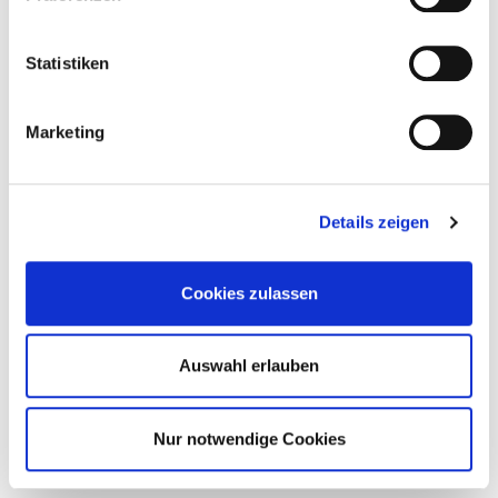
Statistiken
YSL BEAUTYS BLOCK PARTY EROBERT
MADRID
Backstage, Beats und Churros: so erlebt Madrid die neue YSL Lovenude-
Marketing
Lipstick-Kollektion
Beauty
Details zeigen
Cookies zulassen
Auswahl erlauben
Nur notwendige Cookies