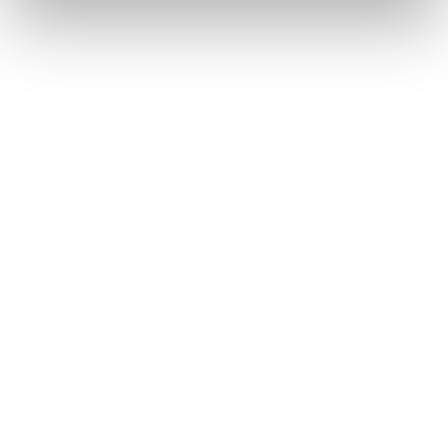
Zurück aus der Zukunft mit Byredo und
„Future Memories“
Perfume