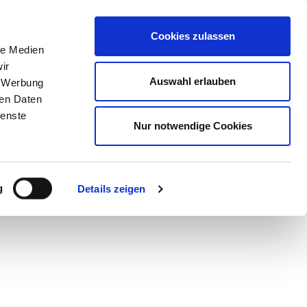
STORE
Cookies zulassen
le Medien
ir
Auswahl erlauben
, Werbung
ren Daten
ienste
Nur notwendige Cookies
g
Details zeigen
st-have. Die neue
n auch im Interieur.
 Kooperation mit