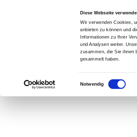
Diese Webseite verwende
Wir verwenden Cookies, um
anbieten zu können und di
Fortpflanzung
Informationen zu Ihrer Ve
und Analysen weiter. Unse
zusammen, die Sie ihnen b
gesammelt haben.
Pflanzenfreu
Einwilligungsauswahl
Notwendig
Das Blatt hat sich 
Natürlichkeit ist n
Dieser Trend ist die