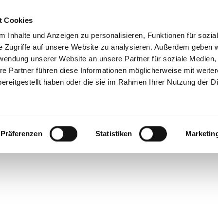
t Cookies
 Inhalte und Anzeigen zu personalisieren, Funktionen für sozia
e Zugriffe auf unsere Website zu analysieren. Außerdem geben w
rwendung unserer Website an unsere Partner für soziale Medien
re Partner führen diese Informationen möglicherweise mit weite
ereitgestellt haben oder die sie im Rahmen Ihrer Nutzung der D
de.de
X TUSH
Präferenzen
Statistiken
Marketin
gewendet: Zimmerpflanzen sind jetzt das Mu
icht nur im Bereich Beauty angesagt, sonder
 Inspiration für unser Video und
Editorial
in