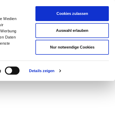
STORE
Cookies zulassen
le Medien
ir
Auswahl erlauben
, Werbung
OOM
ren Daten
ienste
Nur notwendige Cookies
g
Details zeigen
oks aus
tiv für