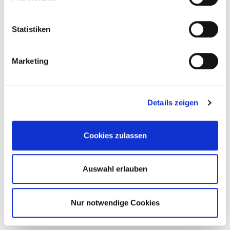
Statistiken
Marketing
Details zeigen
Zurück aus der Zukunft mit Byredo und
„Future Memories“
Cookies zulassen
Perfume
Auswahl erlauben
Nur notwendige Cookies