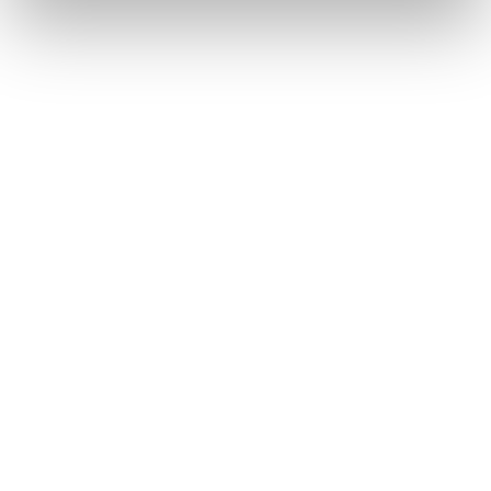
Self-Care kann bedeuten, sich in einer
Geschichte wiederzufinden: Die Aesop Queer
Library am Berliner Ku’damm
Aēsop tauscht mit der Queer Library Skincare gegen Stories