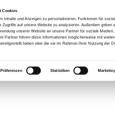
t Cookies
 Inhalte und Anzeigen zu personalisieren, Funktionen für sozia
e Zugriffe auf unsere Website zu analysieren. Außerdem geben w
 THE SCANDINAVI
rwendung unserer Website an unsere Partner für soziale Medien
re Partner führen diese Informationen möglicherweise mit weite
ereitgestellt haben oder die sie im Rahmen Ihrer Nutzung der D
t der dänischen Modedesignerin Cecilie Bah
Präferenzen
Statistiken
Marketin
outure Elementen und spendet Teile des Prof