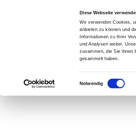
Diese Webseite verwende
Wir verwenden Cookies, um
anbieten zu können und di
ASICS AND
Informationen zu Ihrer Ve
und Analysen weiter. Unse
zusammen, die Sie ihnen b
gesammelt haben.
Asics entwickelt mi
Einwilligungsauswahl
Notwendig
Sneaker-Linie mit C