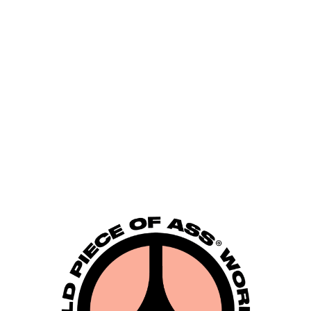
limitierten Paare ausschließlich auf der Cec
Body
stellt den Beginn einer anhaltenden V
ahnsen dar.