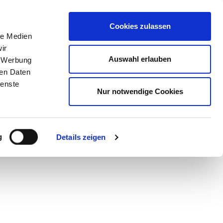
STORE
Cookies zulassen
le Medien
ir
AN SNEAKER
Auswahl erlauben
, Werbung
ren Daten
ienste
Nur notwendige Cookies
nsen eine limited
g
Details zeigen
its an Right to Play