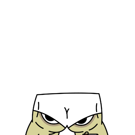
Jahren brachte Ch
Nagellack auf den 
vergleichbaren Ma
Lacksortiment wur
bestimmt, allenfa
saisonal dazu. Nac
began der große N
mehr Vielfalt und
Kosmetikmarke, die
profitierte, schlie
unabhängig von Ha
Erklärung.
Der Markt wuchs.