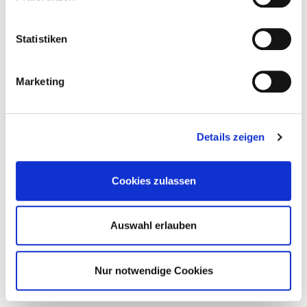
Statistiken
Marketing
Details zeigen
Zurück aus der Zukunft mit Byredo und
Cookies zulassen
„Future Memories“
Perfume
Auswahl erlauben
Nur notwendige Cookies