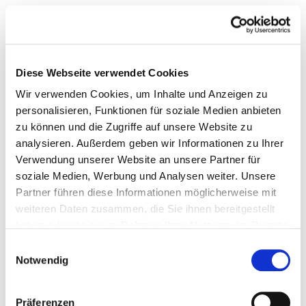
im Transzendentalen zu finden. Verstehen Sie, das Leben
ist so ungewiss für die meisten von uns. Alles, wonach
sich die Menschen sehnen, sind Anhaltspunkte, Punkte,
Diese Webseite verwendet Cookies
auf die sie hinarbeiten können, eine Aussicht oder
Wir verwenden Cookies, um Inhalte und Anzeigen zu
nennen wir es eben Perspektive. Ich denke, dass es
personalisieren, Funktionen für soziale Medien anbieten
vielen meiner Klienten Kraft und Zuversicht gibt,
zu können und die Zugriffe auf unsere Website zu
weiterzumachen auf ihrem Lebensweg, ganz gleich, was
analysieren. Außerdem geben wir Informationen zu Ihrer
in der Zukunft genau passiert. Manchmal reicht es eben
Verwendung unserer Website an unsere Partner für
soziale Medien, Werbung und Analysen weiter. Unsere
die kleinen Anhaltspunkte zu haben, um es morgens
Partner führen diese Informationen möglicherweise mit
wieder aus dem Bett zu schaffen.
weiteren Daten zusammen, die Sie ihnen bereitgestellt
haben oder die sie im Rahmen Ihrer Nutzung der Dienste
Nun haben sie bereits Schreckliches vor
gesammelt haben.
Einwilligungsauswahl
ihrem inneren Auge im Leben anderer
Notwendig
vorhergesehen. Sagen Sie trotzdem immer
die Wahrheit?
Präferenzen