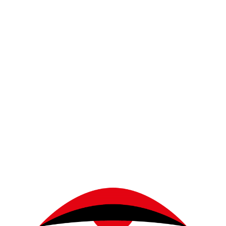
nte es kaum abwarten, Lippenstift zu benut
pielt Make-up heute für dich?
hr mit meinem Job verbunden, aber ich mag
h, um einen anderen Charakter zu verkörper
iel und das macht Spaß. Ich sehe Leute, die
, es ist Teil ihrer Persönlichkeit. An ande
ebe es, Leute zu sehen, die es wirklich auch 
n. Ich selbst mag es lieber schlicht und bin
end meines Jobs bin ich allerdings offen fü
enstift jeden Tag. Aber hast du 
m du dich auf den Tag oder große