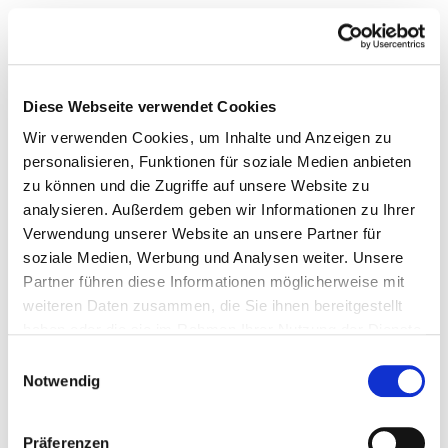
GRENZEN HAST GERADE DU IM BLICK?
Ich möchte das Establishment angehen, Regierungen,
Religionen, Museen … Museen sind für tote Künstler
Diese Webseite verwendet Cookies
oder solche, die nach den Regeln spielen. Aber in der
Wir verwenden Cookies, um Inhalte und Anzeigen zu
Kunst sollte es keine Regeln geben.
personalisieren, Funktionen für soziale Medien anbieten
zu können und die Zugriffe auf unsere Website zu
UND WIE GEHT ES JETZT FÜR DICH PERSÖNLICH
analysieren. Außerdem geben wir Informationen zu Ihrer
WEITER?
Verwendung unserer Website an unsere Partner für
soziale Medien, Werbung und Analysen weiter. Unsere
Seitdem ich nach Deutschland und in mein neues Atelier
Partner führen diese Informationen möglicherweise mit
gezogen bin, fühle ich mich wie eine Schlange. Eine
weiteren Daten zusammen, die Sie ihnen bereitgestellt
Schlange wirft ihre Haut ab, wenn sie wächst, und auch
haben oder die sie im Rahmen Ihrer Nutzung der Dienste
gesammelt haben.
ich häute mich gerade. Ich arbeite vermehrt an
Einwilligungsauswahl
Notwendig
Performance-Filmen, darin fühle ich mich gerade am
wohlsten. So kann ich mich besonders gut ausdrücken.
Präferenzen
Das wird niemand verstehen, aber das ist auch nicht